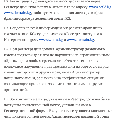
1.2. Регистрация домена/доменов осуществляется через
Регистрационную форму в Интернете по адресу:
www.cctld.kg
,
www.domain.kg
, либо путем заключения договора в офисе
Администратора доменной зоны .
KG
.
1.3. Поддержка всей информации о зарегистрированных
именах в зоне .KG осуществляется в Реестре с доступом в
Интернет по адресу
www.whois.kg
и
www.domain.kg
.
1.4. При регистрации домена,
Администратор доменного
имени
подтверждает, что не нарушит и не ограничит иным
образом права любых третьих лиц. Ответственность за
возможное нарушение прав третьих лиц на торговую марку,
имени, авторских и других прав, несет Администратор
доменного имени, равно как и за конфликтные ситуации,
возникающие при использовании названий имен других
организаций.
1.5. Все контактные лица, указанные в Реестре, должны быть
доступны по электронной почте, указанной ими в
Регистрационной форме. В случае недоступности контактных
лиц по электронной почте,
Администратор доменной зоны